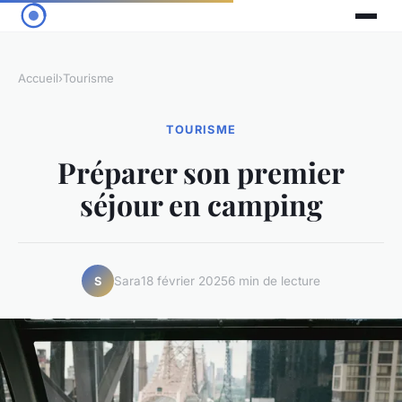
Accueil
›
Tourisme
TOURISME
Préparer son premier
séjour en camping
Sara
18 février 2025
6 min de lecture
S