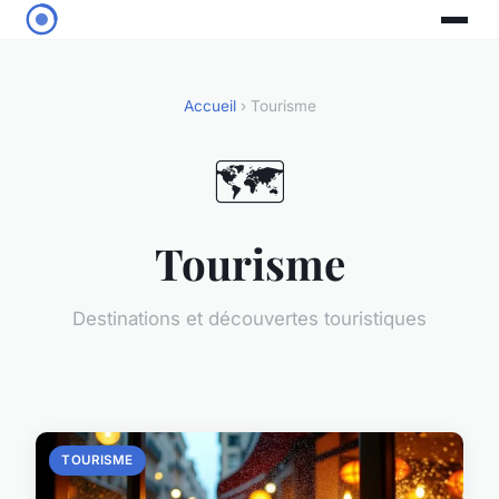
Accueil
› Tourisme
🗺️
Tourisme
Destinations et découvertes touristiques
TOURISME