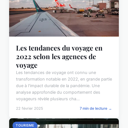
Les tendances du voyage en
2022 selon les agences de
voyage
Les tendances de voyage ont connu une
transformation notable en 2022, en grande partie
due à l'impact durable de la pandémie. Une
analyse approfondie du comportement des
voyageurs révèle plusieurs cha...
22 février 2025
7 min de lecture →
TOURISME