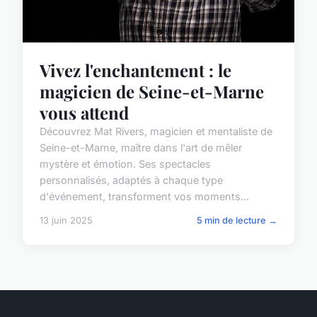
Vivez l'enchantement : le
magicien de Seine-et-Marne
vous attend
Découvrez Mat Rivers, magicien et mentaliste de
Seine-et-Marne, maître dans l'art de mêler
mystère et émotion. Ses spectacles
personnalisés, adaptés à chaque type
d'événement, transforment vos moments...
13 juin 2025
5 min de lecture →