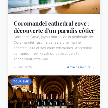
Coromandel cathedral cove :
découverte d'un paradis côtier
Cathedral Cove, joyau naturel de la péninsule de
Coromandel, fascine par sa arche marine
spectaculaire et ses eaux cristallines. Accessible
par randonnée, kayak ou bateau, ce site
enchanteur offre une...
28 mai 2025
4 min de lecture →
TOURISME