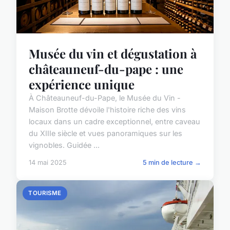
Musée du vin et dégustation à
châteauneuf-du-pape : une
expérience unique
À Châteauneuf-du-Pape, le Musée du Vin -
Maison Brotte dévoile l'histoire riche des vins
locaux dans un cadre exceptionnel, entre caveau
du XIIIe siècle et vues panoramiques sur les
vignobles. Guidée ...
14 mai 2025
5 min de lecture →
TOURISME