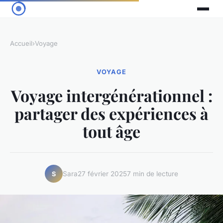
Accueil
›
Voyage
VOYAGE
Voyage intergénérationnel :
partager des expériences à
tout âge
Sara
27 février 2025
7 min de lecture
S