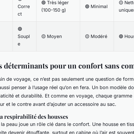
🟢 Très léger
🟡 Net
Corre
🟢 Minimal
(100-150 g)
unique
ct
🟢
Soupl
🟡 Moyen
🟡 Modéré
🟢 Hou
e
es déterminants pour un confort sans c
sin de voyage, ce n’est pas seulement une question de for
aussi penser à l’usage réel qu’on en fera. Un bon modèle doit
aticité et durabilité. Et comme en voyage, chaque gramme
ur et le contre avant d’ajouter un accessoire au sac.
la respirabilité des housses
la peau joue un rôle clé dans le confort. Une housse en tis
vite devenir étouffante, surtout en cabine où l’air est souvent