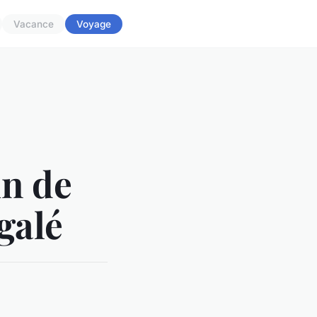
Vacance
Voyage
in de
galé