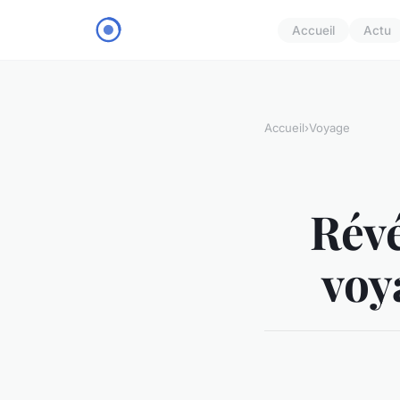
Accueil
Actu
Accueil
›
Voyage
Révé
voy