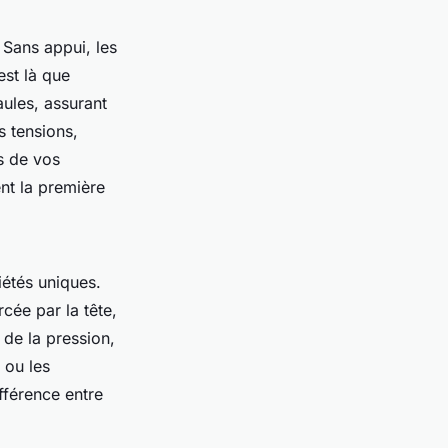
 Sans appui, les
st là que
aules, assurant
s tensions,
rs de vos
nt la première
iétés uniques.
cée par la tête,
 de la pression,
 ou les
ifférence entre