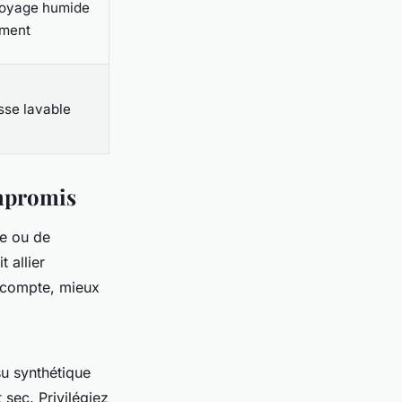
toyage humide
ment
sse lavable
ompromis
me ou de
 allier
 compte, mieux
su synthétique
 sec. Privilégiez