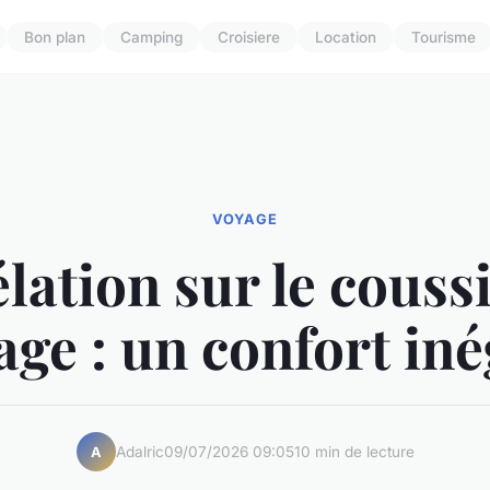
Bon plan
Camping
Croisiere
Location
Tourisme
VOYAGE
lation sur le couss
age : un confort iné
Adalric
09/07/2026 09:05
10 min de lecture
A