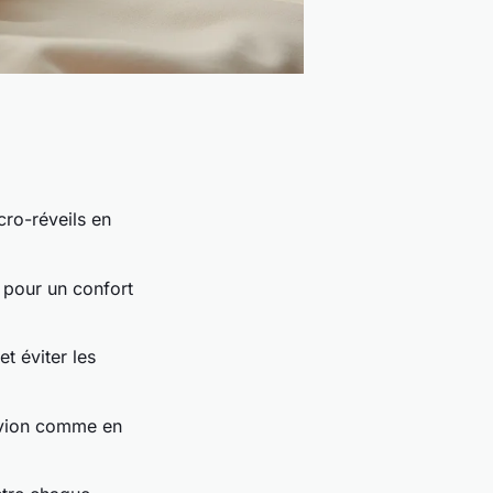
cro-réveils en
n pour un confort
t éviter les
avion comme en