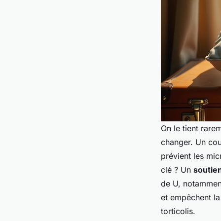
On le tient rare
changer. Un cous
prévient les mic
clé ? Un
soutie
de U, notamment
et empêchent la
torticolis.