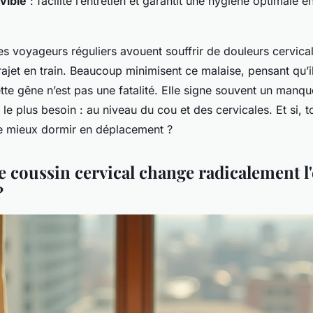
vible
: facilite l’entretien et garantit une hygiène optimale 
s voyageurs réguliers avouent souffrir de douleurs cervica
rajet en train. Beaucoup minimisent ce malaise, pensant qu’il
ette gêne n’est pas une fatalité. Elle signe souvent un manqu
 le plus besoin : au niveau du cou et des cervicales. Et si, 
de mieux dormir en déplacement ?
e coussin cervical change radicalement l
?