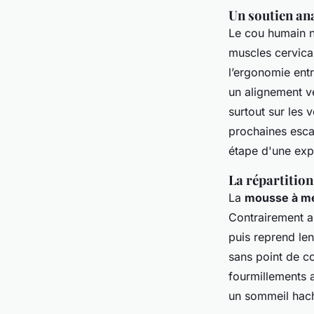
Un soutien ana
Le cou humain n
muscles cervica
l’ergonomie entr
un alignement ve
surtout sur les 
prochaines esca
étape d'une expé
La répartition
La
mousse à m
Contrairement au
puis reprend len
sans point de c
fourmillements au
un sommeil hach