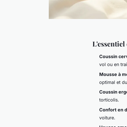
L'essentie
Coussin cerv
vol ou en tra
Mousse à m
optimal et du
Coussin er
torticolis.
Confort en 
voiture.