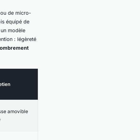
 ou de micro-
ois équipé de
: un modèle
ntion : légèreté
combrement
etien
se amovible
e