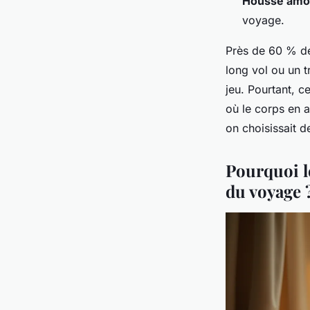
Housse amo
voyage.
Près de 60 % de
long vol ou un t
jeu. Pourtant, c
où le corps en a
on choisissait 
Pourquoi l
du voyage 