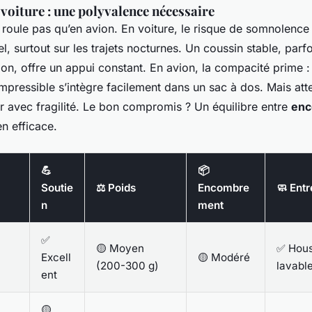
a voiture : une polyvalence nécessaire
roule pas qu’en avion. En voiture, le risque de somnolence
l, surtout sur les trajets nocturnes. Un coussin stable, parf
ion, offre un appui constant. En avion, la compacité prime 
pressible s’intègre facilement dans un sac à dos. Mais atte
r avec fragilité. Le bon compromis ? Un équilibre entre
en
n efficace.
💪
📦
Soutie
⚖️ Poids
Encombre
🧼 Entr
n
ment
✅
🟡 Moyen
✅ Hous
Excell
🟡 Modéré
(200-300 g)
lavabl
ent
🟡