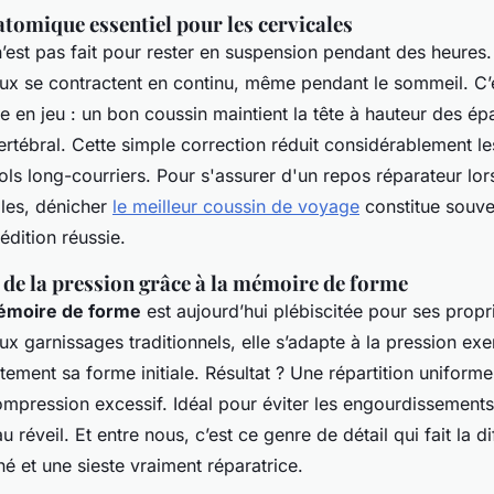
tomique essentiel pour les cervicales
’est pas fait pour rester en suspension pendant des heures.
ux se contractent en continu, même pendant le sommeil. C’e
e en jeu : un bon coussin maintient la tête à hauteur des ép
rtébral. Cette simple correction réduit considérablement le
vols long-courriers. Pour s'assurer d'un repos réparateur lo
les, dénicher
le meilleur coussin de voyage
constitue souve
dition réussie.
 de la pression grâce à la mémoire de forme
émoire de forme
est aujourd’hui plébiscitée pour ses propr
x garnissages traditionnels, elle s’adapte à la pression exer
tement sa forme initiale. Résultat ? Une répartition uniforme
ompression excessif. Idéal pour éviter les engourdissements
 réveil. Et entre nous, c’est ce genre de détail qui fait la d
é et une sieste vraiment réparatrice.