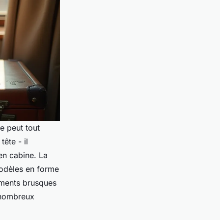
e peut tout
ête - il
en cabine. La
modèles en forme
ements brusques
e nombreux